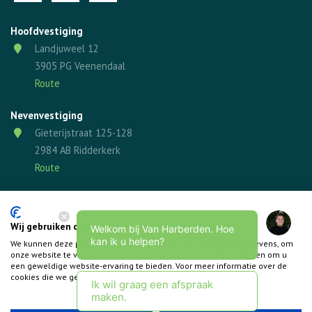
Hoofdvestiging
Landjuweel 12
3905 PG Veenendaal
Route
Nevenvestiging
Gieterijstraat 125-128
2984 AB Ridderkerk
Route
Wij gebruiken cookies
Welkom bij Van Harberden. Hoe
kan ik u helpen?
We kunnen deze plaatsen voor analyse van onze bezoekersgegevens, om
onze website te verbeteren, gepersonaliseerde inhoud te tonen en om u
een geweldige website-ervaring te bieden. Voor meer informatie over de
cookies die we gebruiken opent u de instellingen.
Ik wil graag een afspraak
maken.