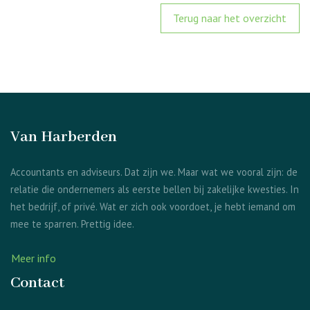
Terug naar het overzicht
Van Harberden
Accountants en adviseurs. Dat zijn we. Maar wat we vooral zijn: de
relatie die ondernemers als eerste bellen bij zakelijke kwesties. In
het bedrijf, of privé. Wat er zich ook voordoet, je hebt iemand om
mee te sparren. Prettig idee.
Meer info
Contact