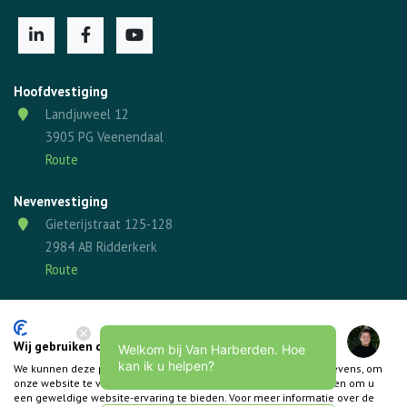
Hoofdvestiging
Landjuweel 12
3905 PG Veenendaal
Route
Nevenvestiging
Gieterijstraat 125-128
2984 AB Ridderkerk
Route
Wij gebruiken cookies
Welkom bij Van Harberden. Hoe
kan ik u helpen?
We kunnen deze plaatsen voor analyse van onze bezoekersgegevens, om
onze website te verbeteren, gepersonaliseerde inhoud te tonen en om u
een geweldige website-ervaring te bieden. Voor meer informatie over de