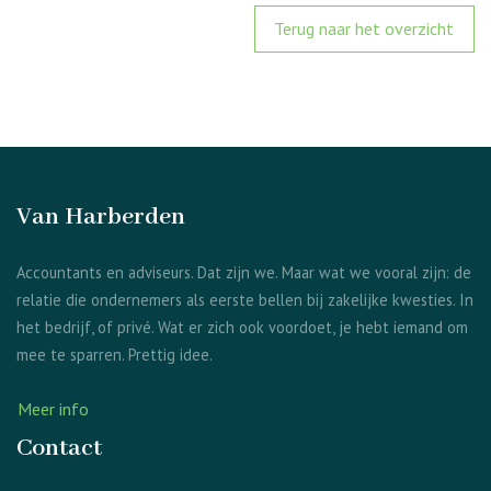
Terug naar het overzicht
Van Harberden
Accountants en adviseurs. Dat zijn we. Maar wat we vooral zijn: de
relatie die ondernemers als eerste bellen bij zakelijke kwesties. In
het bedrijf, of privé. Wat er zich ook voordoet, je hebt iemand om
mee te sparren. Prettig idee.
Meer info
Contact