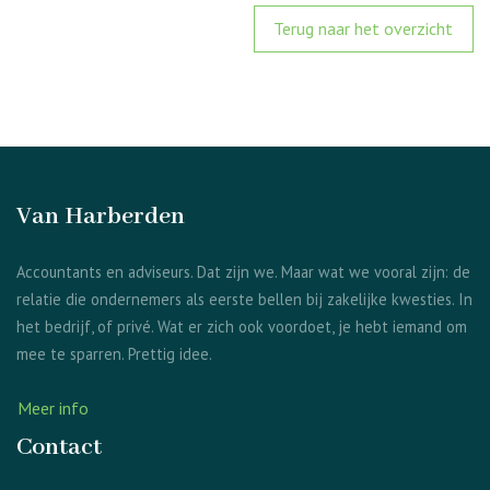
Terug naar het overzicht
Van Harberden
Accountants en adviseurs. Dat zijn we. Maar wat we vooral zijn: de
relatie die ondernemers als eerste bellen bij zakelijke kwesties. In
het bedrijf, of privé. Wat er zich ook voordoet, je hebt iemand om
mee te sparren. Prettig idee.
Meer info
Contact