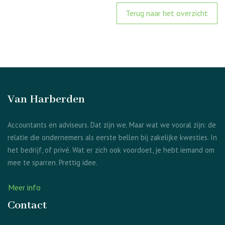
Terug naar het overzicht
Van Harberden
Accountants en adviseurs. Dat zijn we. Maar wat we vooral zijn: de
relatie die ondernemers als eerste bellen bij zakelijke kwesties. In
het bedrijf, of privé. Wat er zich ook voordoet, je hebt iemand om
mee te sparren. Prettig idee.
Meer info
Contact